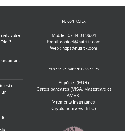
ME CONTACTER
nal : votre
Mobile :
07.44.94.96.04
roïde ?
Email:
contact@nutritik.com
Web :
https://nutritik.com
s forcément
MOYENS DE PAIEMENT ACCEPTÉS
Espèces (EUR)
intestin
Cartes bancaires (VISA, Mastercard et
r un
AMEX)
Virements instantanés
Cryptomonnaies (BTC)
 la
ain