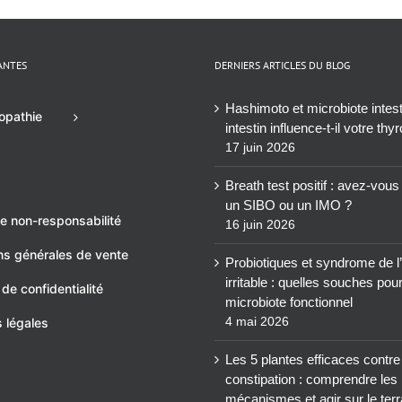
ANTES
DERNIERS ARTICLES DU BLOG
Hashimoto et microbiote intesti
opathie
intestin influence-t-il votre thy
17 juin 2026
Breath test positif : avez-vou
un SIBO ou un IMO ?
e non-responsabilité
16 juin 2026
ns générales de vente
Probiotiques et syndrome de l’
irritable : quelles souches pou
 de confidentialité
microbiote fonctionnel
4 mai 2026
 légales
Les 5 plantes efficaces contre
constipation : comprendre les
mécanismes et agir sur le terr