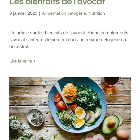
Les bienfaits de l’avocat
9 janvier 2023
|
Alimentation cétogène
,
Nutrition
Un article sur les bienfaits de l'avocat. Riche en nutriments,
l'avocat s'intègre pleinement dans un régime cétogène ou
ancestral.
Lire la suite
Pourquoi ma glycémie à jeun est-elle
élevée lors d’un régime cétogène
Alimentation cétogène
Nutrition