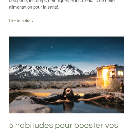
cétogène, les corps cétoniques et les bienfaits de cette
alimentation pour la santé.
Lire la suite
5 habitudes pour booster vos
mitochondries
Exercice physique
Exposition au froid
Jeûne
Intermittent
Nutrition
Thermorégulation
5 habitudes pour booster vos