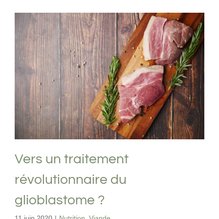
Vers un traitement révolutionnaire du
glioblastome ?
Nutrition
Viande
Vers un traitement
révolutionnaire du
glioblastome ?
11 juin 2020
|
Nutrition
,
Viande