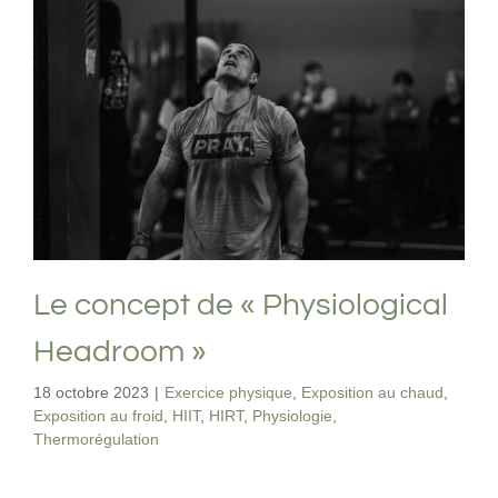
Le concept de « Physiological
Headroom »
Exercice physique
Exposition au chaud
Exposition
au froid
HIIT
HIRT
Physiologie
Thermorégulation
Le concept de « Physiological
Headroom »
18 octobre 2023
|
Exercice physique
,
Exposition au chaud
,
Exposition au froid
,
HIIT
,
HIRT
,
Physiologie
,
Thermorégulation