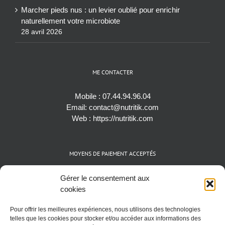
Marcher pieds nus : un levier oublié pour enrichir
naturellement votre microbiote
28 avril 2026
ME CONTACTER
Mobile :
07.44.94.96.04
Email:
contact@nutritik.com
Web :
https://nutritik.com
MOYENS DE PAIEMENT ACCEPTÉS
Espèces (EUR)
Gérer le consentement aux
Cartes bancaires (VISA, Mastercard et AMEX)
cookies
Virements instantanés
Pour offrir les meilleures expériences, nous utilisons des technologies
Cryptomonnaies (BTC)
telles que les cookies pour stocker et/ou accéder aux informations des