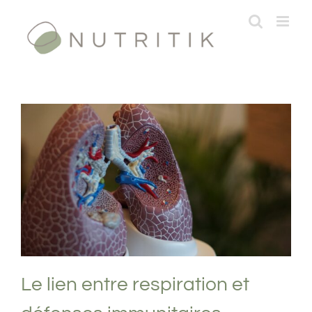
Passer
au
contenu
Le lien entre respiration et défenses
immunitaires
Respiration
Le lien entre respiration et