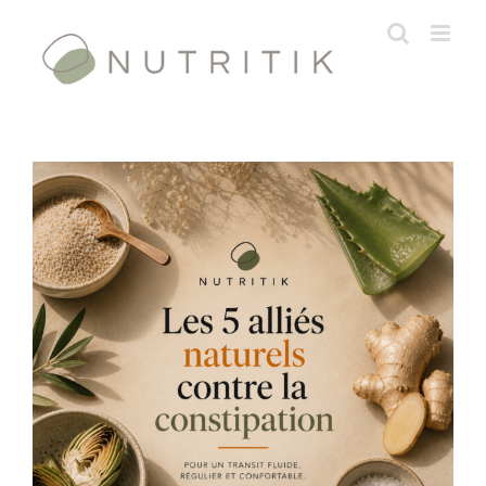
Passer
au
contenu
Les 5 plantes efficaces contre la
constipation : comprendre les
mécanismes et agir sur le terrain
Nutrition