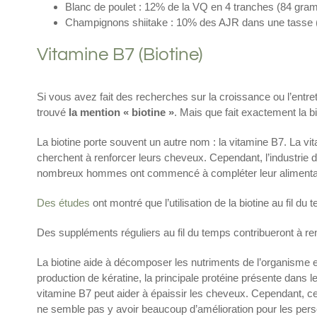
Blanc de poulet : 12% de la VQ en 4 tranches (84 gr
Champignons shiitake : 10% des AJR dans une tasse
Vitamine B7 (Biotine)
Si vous avez fait des recherches sur la croissance ou l’entr
trouvé
la mention « biotine »
. Mais que fait exactement la b
La biotine porte souvent un autre nom : la vitamine B7. La 
cherchent à renforcer leurs cheveux. Cependant, l’industrie de
nombreux hommes ont commencé à compléter leur alimentatio
Des études
ont montré que l’utilisation de la biotine au fil 
Des suppléments réguliers au fil du temps contribueront à re
La biotine aide à décomposer les nutriments de l’organisme et
production de kératine, la principale protéine présente dans l
vitamine B7 peut aider à épaissir les cheveux. Cependant, ce
ne semble pas y avoir beaucoup d’amélioration pour les per