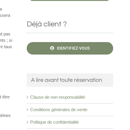
la
issera
Déjà client ?
ut pas
ts ; si
re taux
IDENTIFIEZ-VOUS
A lire avant toute réservation
t être
Clause de non-responsabilité
Conditions générales de vente
téines
Politique de confidentialité