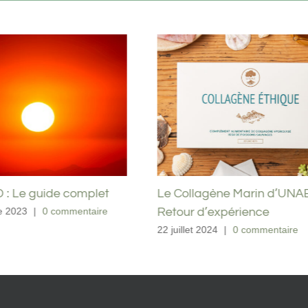
ne Marin d’UNAE :
L’alimentation ancestrale –
xpérience
modèle alimentaire pour la
femme enceinte et allaitant
|
0 commentaire
4 juin 2024
|
0 commentaire