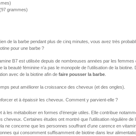
ammes)
 (97 grammes)
etien de la barbe pendant plus de cinq minutes, vous avez très proba
iotine pour une barbe ?
vitamine B7 est utilisée depuis de nombreuses années par les femmes 
 la beauté féminine n’a pas le monopole de l’utilisation de la biotine.
n avec de la biotine afin de
faire pousser la barbe
.
du temps peut améliorer la croissance des cheveux (et des ongles).
nforcer et à épaissir les cheveux. Comment y parvient-elle ?
 à les métaboliser en formes d’énergie utiles. Elle contribue notamme
es cheveux. Certaines études ont montré que l’utilisation régulière de 
la ne concerne que les personnes souffrant d’une carence en vitamin
sonnes qui consomment suffisamment de biotine dans leur alimentatio