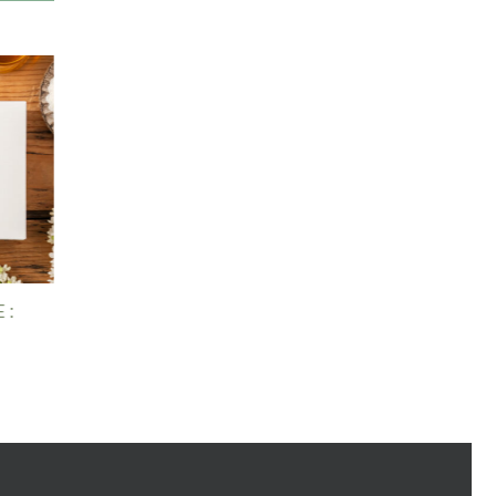
 Un
Vitamine D : Le guide complet
11 septembre 2023
|
0 commentaire
e ?