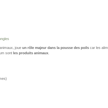
ongles
s animaux, joue
un rôle majeur dans la pousse des poils
car les ali
nium sont
les produits animaux
.
mmes)