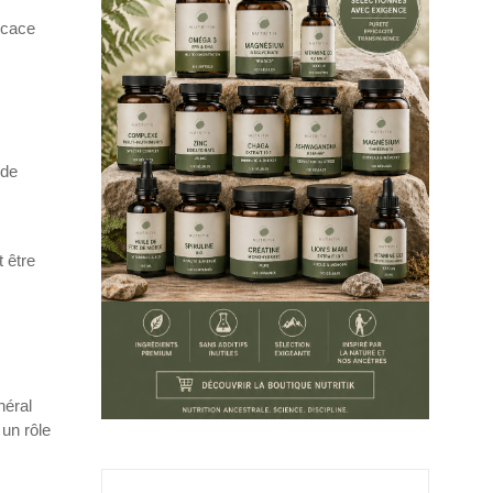
icace
 de
 être
néral
 un rôle