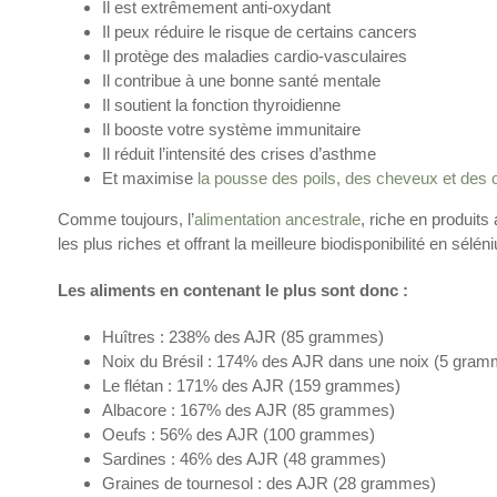
Il est extrêmement anti-oxydant
Il peux réduire le risque de certains cancers
Il protège des maladies cardio-vasculaires
Il contribue à une bonne santé mentale
Il soutient la fonction thyroidienne
Il booste votre système immunitaire
Il réduit l’intensité des crises d’asthme
Et maximise
la pousse des poils, des cheveux et des 
Comme toujours, l’
alimentation ancestrale
, riche en produit
les plus riches et offrant la meilleure biodisponibilité en sélé
Les aliments en contenant le plus sont donc :
Huîtres : 238% des AJR (85 grammes)
Noix du Brésil : 174% des AJR dans une noix (5 gra
Le flétan : 171% des AJR (159 grammes)
Albacore : 167% des AJR (85 grammes)
Oeufs : 56% des AJR (100 grammes)
Sardines : 46% des AJR (48 grammes)
Graines de tournesol : des AJR (28 grammes)