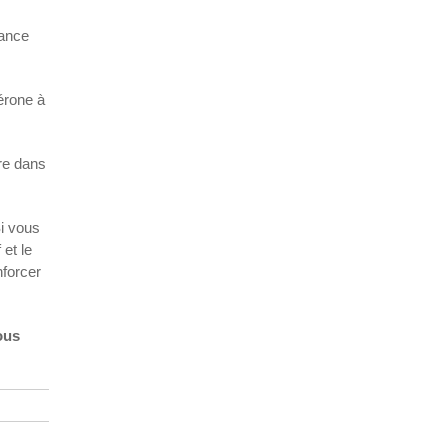
sance
térone à
re dans
Si vous
et le
nforcer
ous