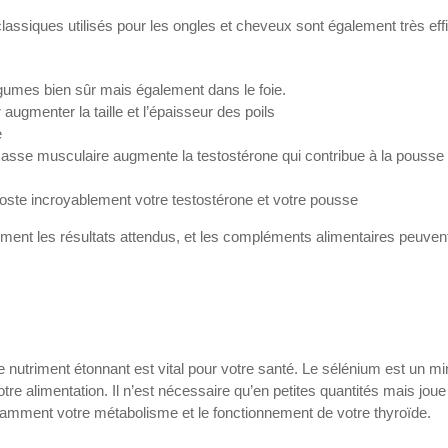
lassiques utilisés pour les ongles et cheveux sont également très eff
égumes bien sûr mais également dans le foie.
r augmenter la taille et l’épaisseur des poils
e
masse musculaire augmente la testostérone qui contribue à la pousse
booste incroyablement votre testostérone et votre pousse
ent les résultats attendus, et les compléments alimentaires peuvent
ce nutriment étonnant est vital pour votre santé. Le sélénium est un mi
 votre alimentation. Il n’est nécessaire qu’en petites quantités mais joue
tamment votre métabolisme et le fonctionnement de votre thyroïde.