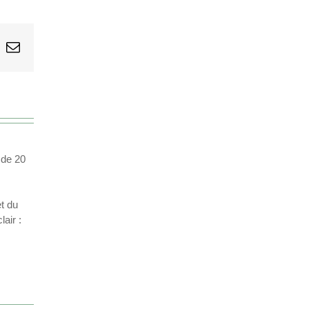
sApp
k
Email
 de 20
et du
air :