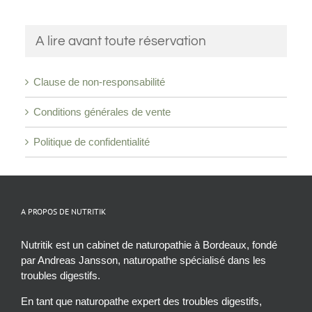
Clause de non-responsabilité
Conditions générales de vente
Politique de confidentialité
A PROPOS DE NUTRITIK
Nutritik est un cabinet de naturopathie à Bordeaux, fondé
par Andreas Jansson, naturopathe spécialisé dans les
troubles digestifs.
En tant que naturopathe expert des troubles digestifs,
j’accompagne les personnes souffrant de ballonnements,
troubles du transit, fatigue après les repas ou inconfort
intestinal à retrouver un équilibre durable. Mon approche
repose sur l’alimentation, le mode de vie et la