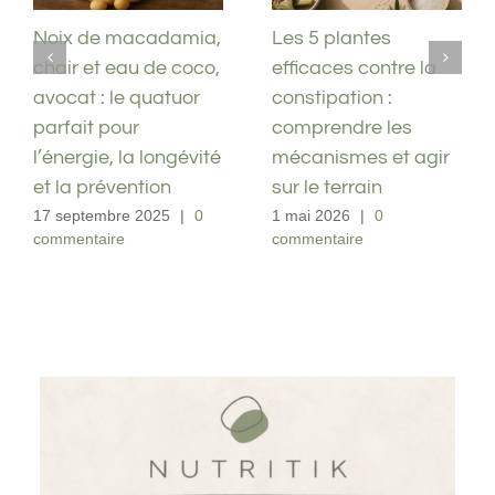
Antibiotiques et
Noix de macadamia,
troubles digestifs :
chair et eau de coco,
comprendre
avocat : le quatuor
pourquoi votre
parfait pour
microbiote s’effondre
l’énergie, la longévité
après un traitement
et la prévention
23 avril 2026
|
0
17 septembre 2025
|
0
commentaire
commentaire