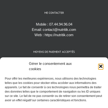
ME CONTACTER
Mobile :
07.44.94.96.04
Email:
contact@nutritik.com
Web :
https://nutritik.com
MOYENS DE PAIEMENT ACCEPTÉS
Espèces (EUR)
Gérer le consentement aux
Cartes bancaires (VISA, Mastercard et AMEX)
cookies
Virements instantanés
Pour offrir les meilleures expériences, nous utilisons des technologies
Cryptomonnaies (BTC)
telles que les cookies pour stocker et/ou accéder aux informations des
appareils. Le fait de consentir à ces technologies nous permettra de traiter
des données telles que le comportement de navigation ou les ID uniques
sur ce site. Le fait de ne pas consentir ou de retirer son consentement peut
avoir un effet négatif sur certaines caractéristiques et fonctions.