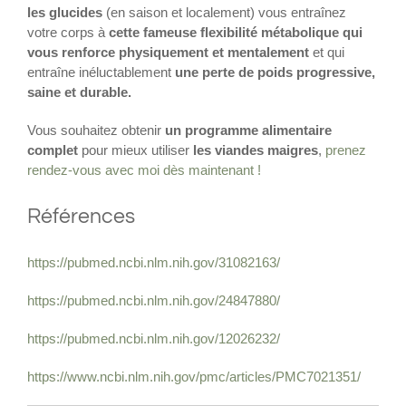
les glucides
(en saison et localement) vous entraînez
votre corps à
cette fameuse flexibilité métabolique qui
vous renforce physiquement et mentalement
et qui
entraîne inéluctablement
une perte de poids progressive,
saine et durable.
Vous souhaitez obtenir
un programme alimentaire
complet
pour mieux utiliser
les viandes maigres
,
prenez
rendez-vous avec moi dès maintenant !
Références
https://pubmed.ncbi.nlm.nih.gov/31082163/
https://pubmed.ncbi.nlm.nih.gov/24847880/
https://pubmed.ncbi.nlm.nih.gov/12026232/
https://www.ncbi.nlm.nih.gov/pmc/articles/PMC7021351/