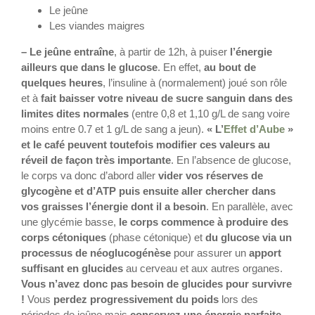
Le jeûne
Les viandes maigres
– Le jeûne entraîne
, à partir de 12h, à puiser
l’énergie
ailleurs que dans le glucose
. En effet,
au bout de
quelques heures
, l’insuline à (normalement) joué son rôle
et à
fait baisser votre niveau de sucre sanguin dans des
limites dites normales
(entre 0,8 et 1,10 g/L de sang voire
moins entre 0.7 et 1 g/L de sang a jeun).
« L’
Effet d’Aube
»
et le café peuvent toutefois modifier ces valeurs au
réveil de façon très importante
. En l’absence de glucose,
le corps va donc d’abord aller
vider vos réserves de
glycogène et d’ATP puis ensuite aller chercher dans
vos graisses l’énergie dont il a besoin
. En parallèle, avec
une glycémie basse,
le corps commence à produire des
corps cétoniques
(phase cétonique) et
du glucose via un
processus de néoglucogénèse
pour assurer un
apport
suffisant en glucides
au cerveau et aux autres organes.
Vous n’avez donc pas besoin de glucides pour survivre
!
Vous
perdez progressivement du poids
lors des
périodes de jeûne mais
conservez une énergie parfaite