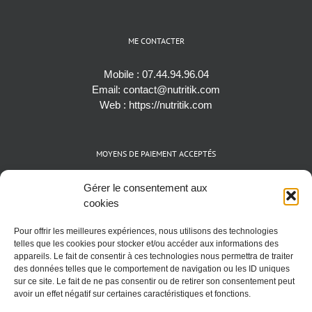
ME CONTACTER
Mobile :
07.44.94.96.04
Email:
contact@nutritik.com
Web :
https://nutritik.com
MOYENS DE PAIEMENT ACCEPTÉS
Espèces (EUR)
Gérer le consentement aux
Cartes bancaires (VISA, Mastercard et AMEX)
cookies
Virements instantanés
Pour offrir les meilleures expériences, nous utilisons des technologies
Cryptomonnaies (BTC)
telles que les cookies pour stocker et/ou accéder aux informations des
appareils. Le fait de consentir à ces technologies nous permettra de traiter
des données telles que le comportement de navigation ou les ID uniques
sur ce site. Le fait de ne pas consentir ou de retirer son consentement peut
avoir un effet négatif sur certaines caractéristiques et fonctions.