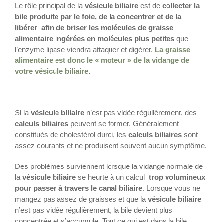
Le rôle principal de la
vésicule biliaire
est de
collecter la
bile produite par le foie, de la concentrer et de la
libérer afin de briser les molécules de graisse
alimentaire ingérées en molécules plus petites
que
l’enzyme lipase viendra attaquer et digérer.
La graisse
alimentaire est donc le « moteur » de la vidange de
votre vésicule biliaire
.
Si la
vésicule biliaire
n’est pas vidée régulièrement, des
calculs biliaires
peuvent se former. Généralement
constitués de cholestérol durci, les
calculs biliaires
sont
assez courants et ne produisent souvent aucun symptôme.
Des problèmes surviennent lorsque la vidange normale de
la
vésicule biliaire
se heurte à un calcul
trop volumineux
pour passer à travers le canal biliaire
. Lorsque vous ne
mangez pas assez de graisses et que la
vésicule biliaire
n’est pas vidée régulièrement, la bile devient plus
concentrée et s’accumule. Tout ce qui est dans la bile,