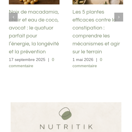
Antibiotiques et
Noix de macadamia,
troubles digestifs :
chair et eau de coco,
comprendre
avocat : le quatuor
pourquoi votre
parfait pour
microbiote s’effondre
l’énergie, la longévité
après un traitement
et la prévention
23 avril 2026
|
0
17 septembre 2025
|
0
commentaire
commentaire