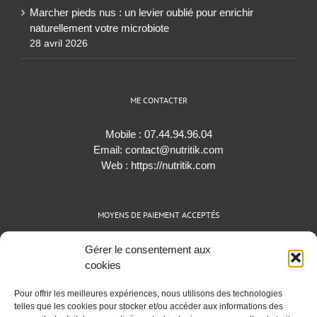
Marcher pieds nus : un levier oublié pour enrichir
naturellement votre microbiote
28 avril 2026
ME CONTACTER
Mobile :
07.44.94.96.04
Email:
contact@nutritik.com
Web :
https://nutritik.com
MOYENS DE PAIEMENT ACCEPTÉS
Espèces (EUR)
Gérer le consentement aux
Cartes bancaires (VISA, Mastercard et AMEX)
cookies
Virements instantanés
Pour offrir les meilleures expériences, nous utilisons des technologies
Cryptomonnaies (BTC)
telles que les cookies pour stocker et/ou accéder aux informations des