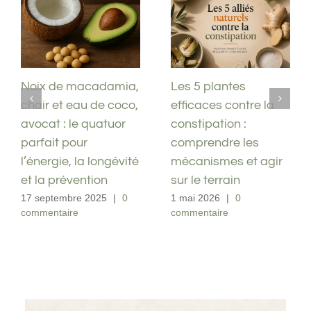
Antibiotiques et
Noix de macadamia,
troubles digestifs :
chair et eau de coco,
comprendre
avocat : le quatuor
pourquoi votre
parfait pour
microbiote s’effondre
l’énergie, la longévité
après un traitement
et la prévention
23 avril 2026
|
0
17 septembre 2025
|
0
commentaire
commentaire