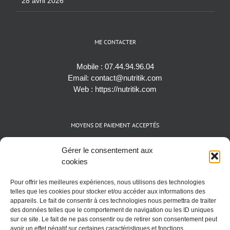
28 avril 2026
ME CONTACTER
Mobile :
07.44.94.96.04
Email:
contact@nutritik.com
Web :
https://nutritik.com
MOYENS DE PAIEMENT ACCEPTÉS
Espèces (EUR)
Gérer le consentement aux
Cartes bancaires (VISA, Mastercard et AMEX)
cookies
Virements instantanés
Pour offrir les meilleures expériences, nous utilisons des technologies
Cryptomonnaies (BTC)
telles que les cookies pour stocker et/ou accéder aux informations des
appareils. Le fait de consentir à ces technologies nous permettra de traiter
des données telles que le comportement de navigation ou les ID uniques
sur ce site. Le fait de ne pas consentir ou de retirer son consentement peut
avoir un effet négatif sur certaines caractéristiques et fonctions.