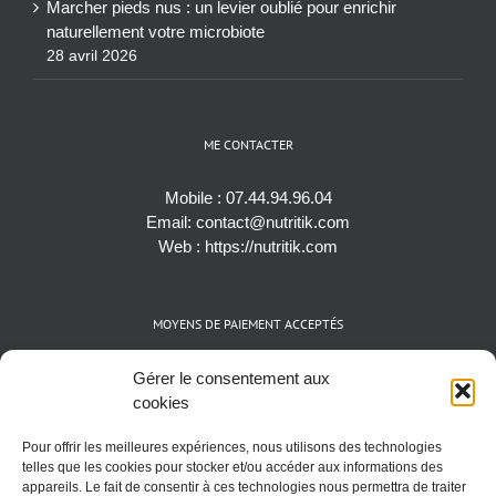
Marcher pieds nus : un levier oublié pour enrichir
naturellement votre microbiote
28 avril 2026
ME CONTACTER
Mobile :
07.44.94.96.04
Email:
contact@nutritik.com
Web :
https://nutritik.com
MOYENS DE PAIEMENT ACCEPTÉS
Espèces (EUR)
Gérer le consentement aux
Cartes bancaires (VISA, Mastercard et AMEX)
cookies
Virements instantanés
Pour offrir les meilleures expériences, nous utilisons des technologies
Cryptomonnaies (BTC)
telles que les cookies pour stocker et/ou accéder aux informations des
appareils. Le fait de consentir à ces technologies nous permettra de traiter