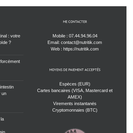
ME CONTACTER
nal : votre
Mobile :
07.44.94.96.04
roïde ?
Email:
contact@nutritik.com
Web :
https://nutritik.com
s forcément
MOYENS DE PAIEMENT ACCEPTÉS
Espèces (EUR)
intestin
Cartes bancaires (VISA, Mastercard et
r un
AMEX)
Virements instantanés
Cryptomonnaies (BTC)
 la
ain