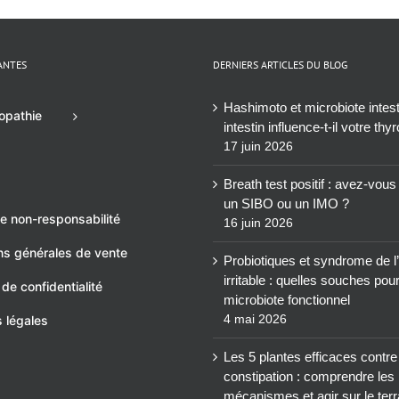
ANTES
DERNIERS ARTICLES DU BLOG
Hashimoto et microbiote intesti
opathie
intestin influence-t-il votre thy
17 juin 2026
Breath test positif : avez-vou
un SIBO ou un IMO ?
e non-responsabilité
16 juin 2026
ns générales de vente
Probiotiques et syndrome de l’
irritable : quelles souches pou
 de confidentialité
microbiote fonctionnel
4 mai 2026
 légales
Les 5 plantes efficaces contre
constipation : comprendre les
mécanismes et agir sur le terr