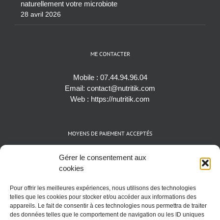
naturellement votre microbiote
28 avril 2026
ME CONTACTER
Mobile :
07.44.94.96.04
Email:
contact@nutritik.com
Web :
https://nutritik.com
MOYENS DE PAIEMENT ACCEPTÉS
Espèces (EUR)
Gérer le consentement aux
Cartes bancaires (VISA, Mastercard et AMEX)
cookies
Virements instantanés
Pour offrir les meilleures expériences, nous utilisons des technologies
Cryptomonnaies (BTC)
telles que les cookies pour stocker et/ou accéder aux informations des
appareils. Le fait de consentir à ces technologies nous permettra de traiter
des données telles que le comportement de navigation ou les ID uniques