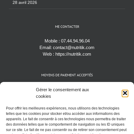
28 avril 2026
ME CONTACTER
Mobile :
07.44.94.96.04
Email:
contact@nutritik.com
Web :
https://nutritik.com
MOYENS DE PAIEMENT ACCEPTÉS
Espèces (EUR)
Gérer le consentement aux
Cartes bancaires (VISA, Mastercard et AMEX)
cookies
Virements instantanés
Pour offrir les meilleures expériences, nous utilisons des technologies
Cryptomonnaies (BTC)
telles que les cookies pour stocker et/ou accéder aux informations des
appareils. Le fait de consentir à ces technologies nous permettra de traiter
des données telles que le comportement de navigation ou les ID uniques
sur ce site. Le fait de ne pas consentir ou de retirer son consentement peut