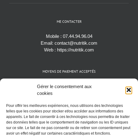
ME CONTACTER
Mobile :
07.44.94.96.04
Email:
contact@nutritik.com
Web :
https://nutritik.com
MOYENS DE PAIEMENT ACCEPTÉS
Espèces (EUR)
Gérer le consentement aux
Cartes bancaires (VISA, Mastercard et AMEX)
cookies
Virements instantanés
Pour offrir les meilleures expériences, nous utilisons des technologies
Cryptomonnaies (BTC)
telles que les cookies pour stocker et/ou accéder aux informations des
appareils. Le fait de consentir à ces technologies nous permettra de traiter
des données telles que le comportement de navigation ou les ID uniques
sur ce site. Le fait de ne pas consentir ou de retirer son consentement peut
avoir un effet négatif sur certaines caractéristiques et fonctions.