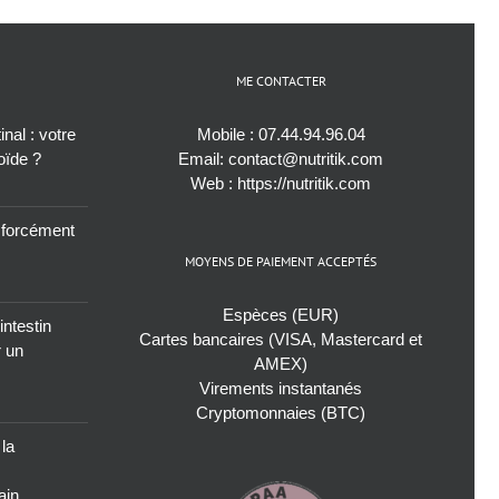
ME CONTACTER
nal : votre
Mobile :
07.44.94.96.04
roïde ?
Email:
contact@nutritik.com
Web :
https://nutritik.com
s forcément
MOYENS DE PAIEMENT ACCEPTÉS
Espèces (EUR)
intestin
Cartes bancaires (VISA, Mastercard et
r un
AMEX)
Virements instantanés
Cryptomonnaies (BTC)
 la
ain