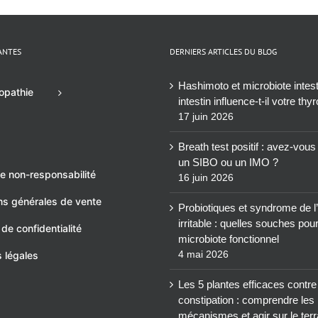
ANTES
DERNIERS ARTICLES DU BLOG
Hashimoto et microbiote intesti
opathie
intestin influence-t-il votre thy
17 juin 2026
Breath test positif : avez-vou
un SIBO ou un IMO ?
e non-responsabilité
16 juin 2026
ns générales de vente
Probiotiques et syndrome de l’
irritable : quelles souches pou
 de confidentialité
microbiote fonctionnel
4 mai 2026
 légales
Les 5 plantes efficaces contre
constipation : comprendre les
mécanismes et agir sur le terr