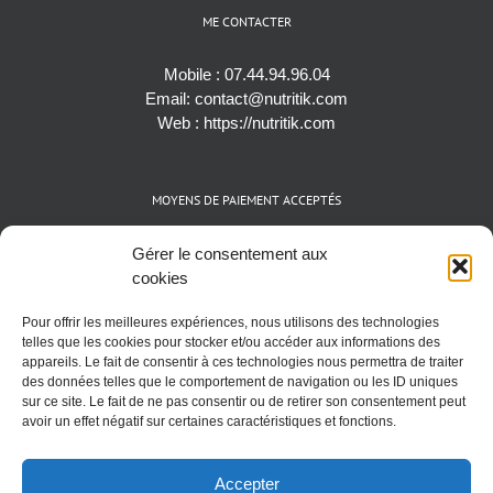
ME CONTACTER
Mobile :
07.44.94.96.04
Email:
contact@nutritik.com
Web :
https://nutritik.com
MOYENS DE PAIEMENT ACCEPTÉS
Espèces (EUR)
Gérer le consentement aux
Cartes bancaires (VISA, Mastercard et AMEX)
cookies
Virements instantanés
Pour offrir les meilleures expériences, nous utilisons des technologies
Cryptomonnaies (BTC)
telles que les cookies pour stocker et/ou accéder aux informations des
appareils. Le fait de consentir à ces technologies nous permettra de traiter
des données telles que le comportement de navigation ou les ID uniques
sur ce site. Le fait de ne pas consentir ou de retirer son consentement peut
avoir un effet négatif sur certaines caractéristiques et fonctions.
Accepter