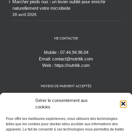
Marcher pieds nus : un levier oublié pour enrichir
naturellement votre microbiote
28 avril 2026
ME CONTACTER
Mobile :
07.44.94.96.04
Email:
contact@nutritik.com
Web :
https://nutritik.com
MOYENS DE PAIEMENT ACCEPTÉS
Espèces (EUR)
Gérer le consentement aux
Cartes bancaires (VISA, Mastercard et AMEX)
cookies
Virements instantanés
Pour offrir les meilleures expériences, nous utilisons des technologies
Cryptomonnaies (BTC)
telles que les cookies pour stocker et/ou accéder aux informations des
appareils. Le fait de consentir à ces technologies nous permettra de traiter