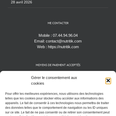
28 avril 2026
ME CONTACTER
Mobile :
07.44.94.96.04
Email:
contact@nutritik.com
Web :
https://nutritik.com
MOYENS DE PAIEMENT ACCEPTÉS
Espèces (EUR)
Gérer le consentement aux
Cartes bancaires (VISA, Mastercard et AMEX)
cookies
Virements instantanés
Pour offrir les meilleures expériences, nous utilisons des technologies
Cryptomonnaies (BTC)
telles que les cookies pour stocker et/ou accéder aux informations des
appareils. Le fait de consentir à ces technologies nous permettra de traiter
des données telles que le comportement de navigation ou les ID uniques
sur ce site. Le fait de ne pas consentir ou de retirer son consentement peut