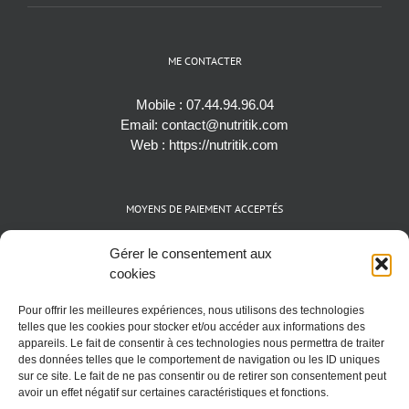
ME CONTACTER
Mobile :
07.44.94.96.04
Email:
contact@nutritik.com
Web :
https://nutritik.com
MOYENS DE PAIEMENT ACCEPTÉS
Espèces (EUR)
Gérer le consentement aux
Cartes bancaires (VISA, Mastercard et AMEX)
cookies
Virements instantanés
Pour offrir les meilleures expériences, nous utilisons des technologies
Cryptomonnaies (BTC)
telles que les cookies pour stocker et/ou accéder aux informations des
appareils. Le fait de consentir à ces technologies nous permettra de traiter
des données telles que le comportement de navigation ou les ID uniques
sur ce site. Le fait de ne pas consentir ou de retirer son consentement peut
avoir un effet négatif sur certaines caractéristiques et fonctions.