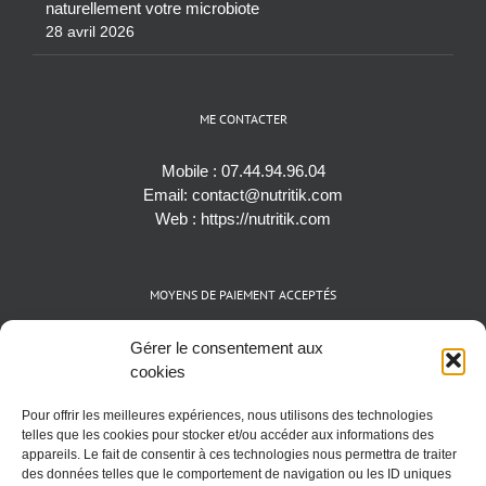
naturellement votre microbiote
28 avril 2026
ME CONTACTER
Mobile :
07.44.94.96.04
Email:
contact@nutritik.com
Web :
https://nutritik.com
MOYENS DE PAIEMENT ACCEPTÉS
Espèces (EUR)
Gérer le consentement aux
Cartes bancaires (VISA, Mastercard et AMEX)
cookies
Virements instantanés
Pour offrir les meilleures expériences, nous utilisons des technologies
Cryptomonnaies (BTC)
telles que les cookies pour stocker et/ou accéder aux informations des
appareils. Le fait de consentir à ces technologies nous permettra de traiter
des données telles que le comportement de navigation ou les ID uniques