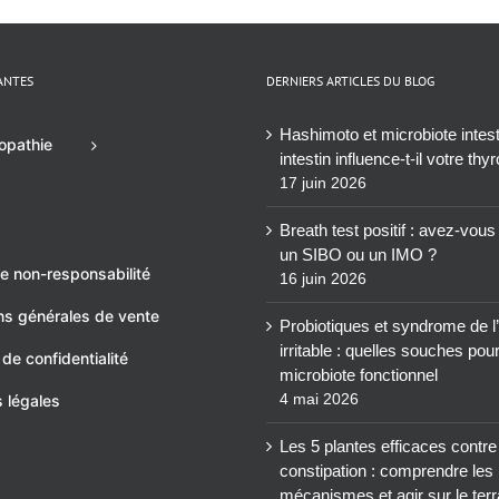
ANTES
DERNIERS ARTICLES DU BLOG
Hashimoto et microbiote intesti
opathie
intestin influence-t-il votre thy
17 juin 2026
Breath test positif : avez-vou
un SIBO ou un IMO ?
e non-responsabilité
16 juin 2026
ns générales de vente
Probiotiques et syndrome de l’
irritable : quelles souches pou
 de confidentialité
microbiote fonctionnel
4 mai 2026
 légales
Les 5 plantes efficaces contre
constipation : comprendre les
mécanismes et agir sur le terr