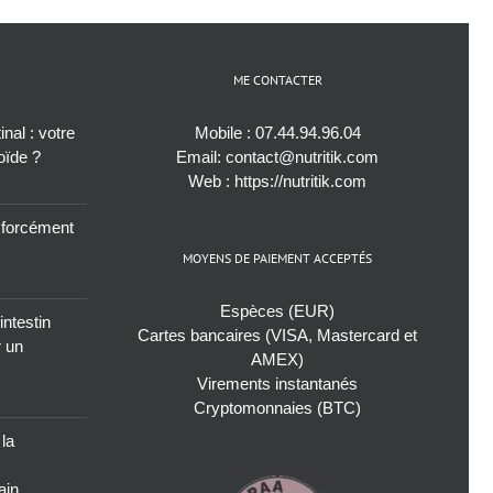
ME CONTACTER
nal : votre
Mobile :
07.44.94.96.04
roïde ?
Email:
contact@nutritik.com
Web :
https://nutritik.com
s forcément
MOYENS DE PAIEMENT ACCEPTÉS
Espèces (EUR)
intestin
Cartes bancaires (VISA, Mastercard et
r un
AMEX)
Virements instantanés
Cryptomonnaies (BTC)
 la
ain