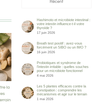
Récent
Hashimoto et microbiote intestinal :
votre intestin influence-t-il votre
thyroïde ?
17 juin 2026
Breath test positif : avez-vous
forcément un SIBO ou un IMO ?
16 juin 2026
Probiotiques et syndrome de
l’intestin irritable : quelles souches
pour un microbiote fonctionnel
4 mai 2026
Les 5 plantes efficaces contre la
tre la
Antibiotiques et troubles
Noix
constipation : comprendre les
les
digestifs : comprendre pourquoi
eau d
mécanismes et agir sur le terrain
1 mai 2026
errain
votre microbiote s’effondre après
parfa