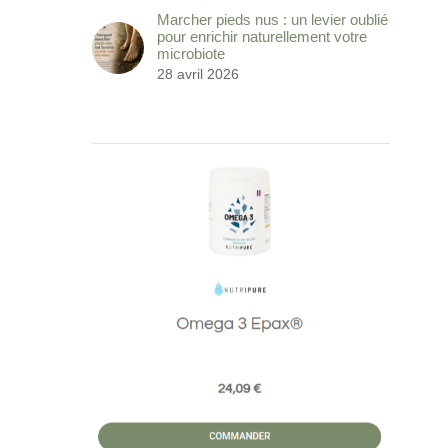
un traitement
longé
Marcher pieds nus : un levier oublié
23 avril 2026
|
0 commentaire
17 se
pour enrichir naturellement votre
microbiote
28 avril 2026