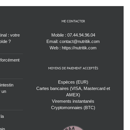
ME CONTACTER
nal : votre
Mobile :
07.44.94.96.04
roïde ?
Email:
contact@nutritik.com
Web :
https://nutritik.com
s forcément
MOYENS DE PAIEMENT ACCEPTÉS
Espèces (EUR)
intestin
Cartes bancaires (VISA, Mastercard et
r un
AMEX)
Virements instantanés
Cryptomonnaies (BTC)
 la
ain