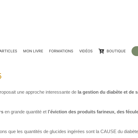
ARTICLES
MON LIVRE
FORMATIONS
VIDÉOS
BOUTIQUE
5
roposait une approche interessante de
la gestion du diabète et de 
rs
en grande quantité et
l’éviction des produits farineux, des fécul
ns que les quantités de glucides ingérées sont la CAUSE du diabèt