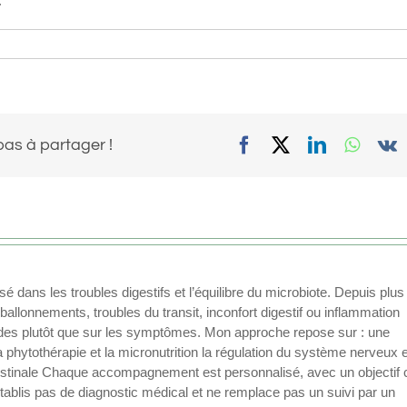
.
Facebook
X
LinkedIn
What
V
pas à partager !
 dans les troubles digestifs et l’équilibre du microbiote. Depuis plus
allonnements, troubles du transit, inconfort digestif ou inflammation
fondes plutôt que sur les symptômes. Mon approche repose sur : une
a phytothérapie et la micronutrition la régulation du système nerveux 
ntestinale Chaque accompagnement est personnalisé, avec un objectif cl
’établis pas de diagnostic médical et ne remplace pas un suivi par un