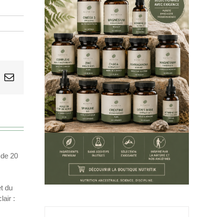
sApp
k
Email
 de 20
et du
air :