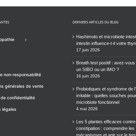
ANTES
DERNIERS ARTICLES DU BLOG
Hashimoto et microbiote intesti
opathie
intestin influence-t-il votre thy
17 juin 2026
Breath test positif : avez-vou
un SIBO ou un IMO ?
e non-responsabilité
16 juin 2026
ns générales de vente
Probiotiques et syndrome de l’
irritable : quelles souches pou
 de confidentialité
microbiote fonctionnel
4 mai 2026
 légales
Les 5 plantes efficaces contre
constipation : comprendre les
mécanismes et agir sur le terr