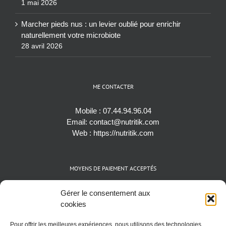
1 mai 2026
Marcher pieds nus : un levier oublié pour enrichir
naturellement votre microbiote
28 avril 2026
ME CONTACTER
Mobile :
07.44.94.96.04
Email:
contact@nutritik.com
Web :
https://nutritik.com
MOYENS DE PAIEMENT ACCEPTÉS
Espèces (EUR)
Gérer le consentement aux
Cartes bancaires (VISA, Mastercard et AMEX)
cookies
Virements instantanés
Pour offrir les meilleures expériences, nous utilisons des technologies
Cryptomonnaies (BTC)