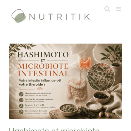
Passer
au
contenu
Hashimoto et microbiote intestinal :
votre intestin influence-t-il votre thyroïde
?
Pathologies digestives
Physiologie