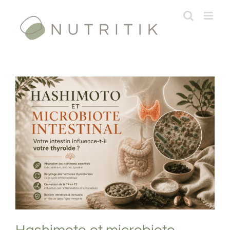
Passer
au
contenu
Hashimoto et microbiote intestinal :
votre intestin influence-t-il votre thyroïde
?
Pathologies digestives
Physiologie