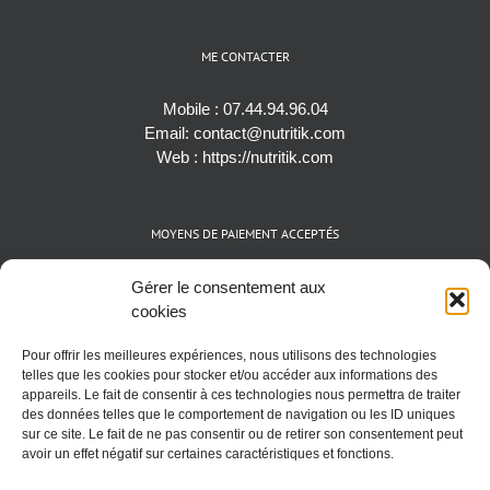
ME CONTACTER
Mobile :
07.44.94.96.04
Email:
contact@nutritik.com
Web :
https://nutritik.com
MOYENS DE PAIEMENT ACCEPTÉS
Espèces (EUR)
Gérer le consentement aux
Cartes bancaires (VISA, Mastercard et AMEX)
cookies
Virements instantanés
Pour offrir les meilleures expériences, nous utilisons des technologies
Cryptomonnaies (BTC)
telles que les cookies pour stocker et/ou accéder aux informations des
appareils. Le fait de consentir à ces technologies nous permettra de traiter
des données telles que le comportement de navigation ou les ID uniques
sur ce site. Le fait de ne pas consentir ou de retirer son consentement peut
avoir un effet négatif sur certaines caractéristiques et fonctions.