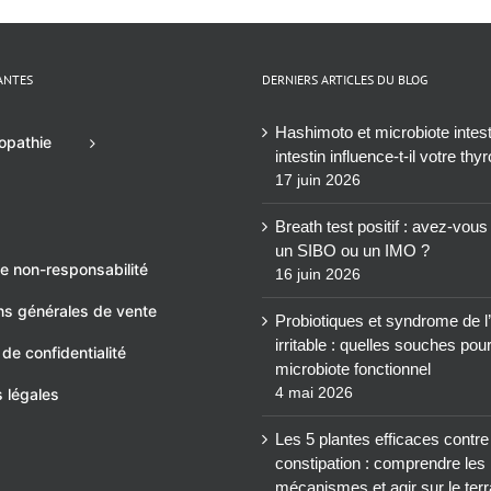
ANTES
DERNIERS ARTICLES DU BLOG
Hashimoto et microbiote intesti
opathie
intestin influence-t-il votre thy
17 juin 2026
Breath test positif : avez-vou
un SIBO ou un IMO ?
e non-responsabilité
16 juin 2026
ns générales de vente
Probiotiques et syndrome de l’
irritable : quelles souches pou
 de confidentialité
microbiote fonctionnel
4 mai 2026
 légales
Les 5 plantes efficaces contre
constipation : comprendre les
mécanismes et agir sur le terr