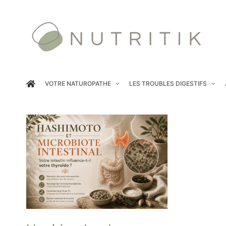
Passer
au
contenu
VOTRE NATUROPATHE
LES TROUBLES DIGESTIFS
Hashimoto et microbiote
intestinal : votre intestin
influence-t-il votre thyroïde ?
Pathologies digestives
Physiologie