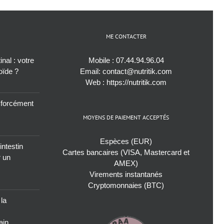
ME CONTACTER
nal : votre
Mobile :
07.44.94.96.04
roïde ?
Email:
contact@nutritik.com
Web :
https://nutritik.com
s forcément
MOYENS DE PAIEMENT ACCEPTÉS
Espèces (EUR)
intestin
Cartes bancaires (VISA, Mastercard et
r un
AMEX)
Virements instantanés
Cryptomonnaies (BTC)
 la
ain