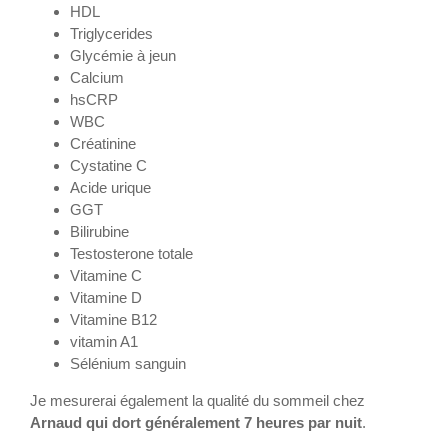
HDL
Triglycerides
Glycémie à jeun
Calcium
hsCRP
WBC
Créatinine
Cystatine C
Acide urique
GGT
Bilirubine
Testosterone totale
Vitamine C
Vitamine D
Vitamine B12
vitamin A1
Sélénium sanguin
Je mesurerai également la qualité du sommeil chez
Arnaud qui dort généralement 7 heures par nuit
.