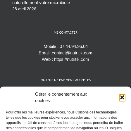
naturellement votre microbiote
28 avril 2026
ME CONTACTER
Mobile :
07.44.94.96.04
Email:
contact@nutritik.com
Web :
https://nutritik.com
MOYENS DE PAIEMENT ACCEPTÉS
Espèces (EUR)
Gérer le consentement aux
Cartes bancaires (VISA, Mastercard et AMEX)
cookies
Virements instantanés
Pour offrir les meilleures expériences, nous utilisons des technologies
Cryptomonnaies (BTC)
telles que les cookies pour stocker et/ou accéder aux informations des
appareils. Le fait de consentir à ces technologies nous permettra de traiter
des données telles que le comportement de navigation ou les ID uniques