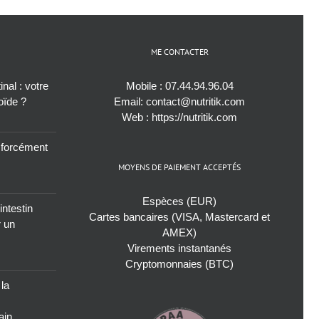
ME CONTACTER
nal : votre
Mobile :
07.44.94.96.04
roïde ?
Email:
contact@nutritik.com
Web :
https://nutritik.com
s forcément
MOYENS DE PAIEMENT ACCEPTÉS
Espèces (EUR)
intestin
Cartes bancaires (VISA, Mastercard et
r un
AMEX)
Virements instantanés
Cryptomonnaies (BTC)
 la
ain