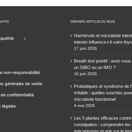
ANTES
DERNIERS ARTICLES DU BLOG
Hashimoto et microbiote intesti
opathie
intestin influence-t-il votre thy
17 juin 2026
Breath test positif : avez-vou
un SIBO ou un IMO ?
e non-responsabilité
16 juin 2026
ns générales de vente
Probiotiques et syndrome de l’
irritable : quelles souches pou
 de confidentialité
microbiote fonctionnel
4 mai 2026
 légales
Les 5 plantes efficaces contre
constipation : comprendre les
mécanismes et agir sur le terr