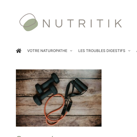
Passer
au
contenu
VOTRE NATUROPATHE
LES TROUBLES DIGESTIFS
Comment l’entrainement
renforce vos tissus
Exercice physique