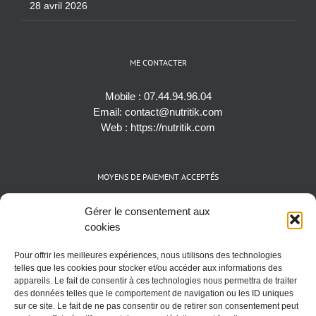
28 avril 2026
ME CONTACTER
Mobile :
07.44.94.96.04
Email:
contact@nutritik.com
Web :
https://nutritik.com
MOYENS DE PAIEMENT ACCEPTÉS
Espèces (EUR)
Gérer le consentement aux
Cartes bancaires (VISA, Mastercard et AMEX)
cookies
Virements instantanés
Pour offrir les meilleures expériences, nous utilisons des technologies
Cryptomonnaies (BTC)
telles que les cookies pour stocker et/ou accéder aux informations des
appareils. Le fait de consentir à ces technologies nous permettra de traiter
des données telles que le comportement de navigation ou les ID uniques
sur ce site. Le fait de ne pas consentir ou de retirer son consentement peut