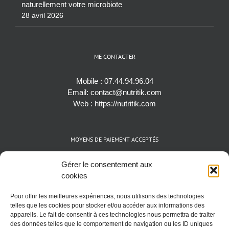
naturellement votre microbiote
28 avril 2026
ME CONTACTER
Mobile :
07.44.94.96.04
Email:
contact@nutritik.com
Web :
https://nutritik.com
MOYENS DE PAIEMENT ACCEPTÉS
Espèces (EUR)
Gérer le consentement aux
Cartes bancaires (VISA, Mastercard et AMEX)
cookies
Virements instantanés
Pour offrir les meilleures expériences, nous utilisons des technologies
Cryptomonnaies (BTC)
telles que les cookies pour stocker et/ou accéder aux informations des
appareils. Le fait de consentir à ces technologies nous permettra de traiter
des données telles que le comportement de navigation ou les ID uniques