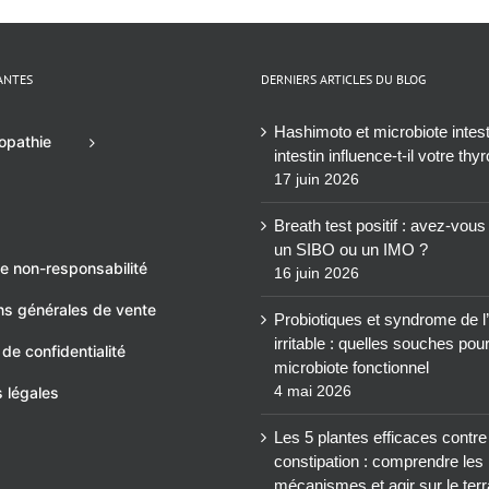
ANTES
DERNIERS ARTICLES DU BLOG
Hashimoto et microbiote intesti
opathie
intestin influence-t-il votre thy
17 juin 2026
Breath test positif : avez-vou
un SIBO ou un IMO ?
e non-responsabilité
16 juin 2026
ns générales de vente
Probiotiques et syndrome de l’
irritable : quelles souches pou
 de confidentialité
microbiote fonctionnel
4 mai 2026
 légales
Les 5 plantes efficaces contre
constipation : comprendre les
mécanismes et agir sur le terr