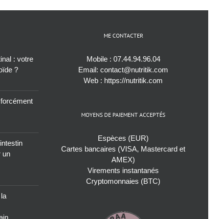
ME CONTACTER
nal : votre
Mobile :
07.44.94.96.04
roïde ?
Email:
contact@nutritik.com
Web :
https://nutritik.com
s forcément
MOYENS DE PAIEMENT ACCEPTÉS
Espèces (EUR)
intestin
Cartes bancaires (VISA, Mastercard et
r un
AMEX)
Virements instantanés
Cryptomonnaies (BTC)
 la
ain