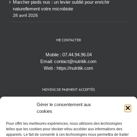
Marcher pieds nus : un levier oublié pour enrichir
naturellement votre microbiote
28 avril 2026
ME CONTACTER
Mobile :
07.44.94.96.04
Email:
contact@nutritik.com
Web :
https://nutritik.com
MOYENS DE PAIEMENT ACCEPTÉS
Espèces (EUR)
Gérer le consentement aux
Cartes bancaires (VISA, Mastercard et AMEX)
cookies
Virements instantanés
Pour offrir les meilleures expériences, nous utilisons des technologies
Cryptomonnaies (BTC)
telles que les cookies pour stocker et/ou accéder aux informations des
appareils. Le fait de consentir à ces technologies nous permettra de traiter