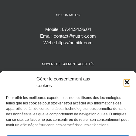
ME CONTACTER
Mobile :
07.44.94.96.04
Email:
contact@nutritik.com
Web :
https://nutritik.com
MOYENS DE PAIEMENT ACCEPTÉS
Espèces (EUR)
Gérer le consentement aux
Cartes bancaires (VISA, Mastercard et AMEX)
cookies
Virements instantanés
Pour offrir les meilleures expériences, nous utilisons des technologies
Cryptomonnaies (BTC)
telles que les cookies pour stocker et/ou accéder aux informations des
appareils. Le fait de consentir à ces technologies nous permettra de traiter
des données telles que le comportement de navigation ou les ID uniques
sur ce site. Le fait de ne pas consentir ou de retirer son consentement peut
avoir un effet négatif sur certaines caractéristiques et fonctions.