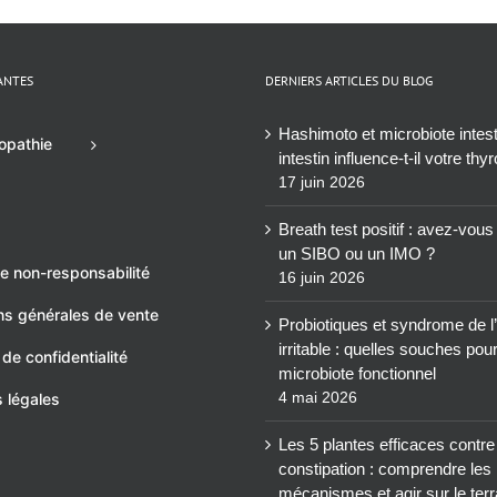
ANTES
DERNIERS ARTICLES DU BLOG
Hashimoto et microbiote intesti
opathie
intestin influence-t-il votre thy
17 juin 2026
Breath test positif : avez-vou
un SIBO ou un IMO ?
e non-responsabilité
16 juin 2026
ns générales de vente
Probiotiques et syndrome de l’
irritable : quelles souches pou
 de confidentialité
microbiote fonctionnel
4 mai 2026
 légales
Les 5 plantes efficaces contre
constipation : comprendre les
mécanismes et agir sur le terr