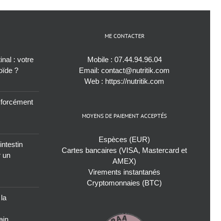
ME CONTACTER
nal : votre
Mobile :
07.44.94.96.04
roïde ?
Email:
contact@nutritik.com
Web :
https://nutritik.com
s forcément
MOYENS DE PAIEMENT ACCEPTÉS
Espèces (EUR)
intestin
Cartes bancaires (VISA, Mastercard et
r un
AMEX)
Virements instantanés
Cryptomonnaies (BTC)
 la
ain