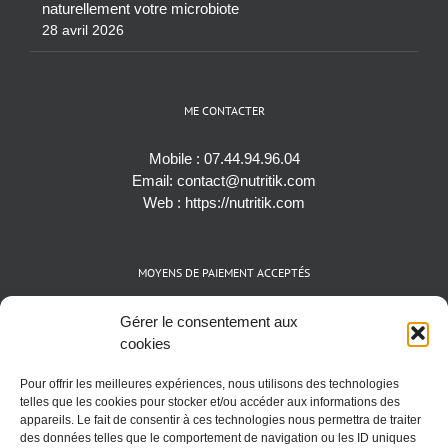
naturellement votre microbiote
28 avril 2026
ME CONTACTER
Mobile :
07.44.94.96.04
Email:
contact@nutritik.com
Web :
https://nutritik.com
MOYENS DE PAIEMENT ACCEPTÉS
Espèces (EUR)
Gérer le consentement aux
Cartes bancaires (VISA, Mastercard et AMEX)
cookies
Virements instantanés
Pour offrir les meilleures expériences, nous utilisons des technologies
Cryptomonnaies (BTC)
telles que les cookies pour stocker et/ou accéder aux informations des
appareils. Le fait de consentir à ces technologies nous permettra de traiter
des données telles que le comportement de navigation ou les ID uniques