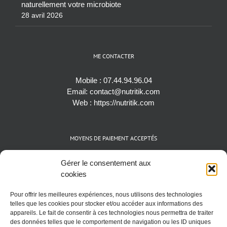
naturellement votre microbiote
28 avril 2026
ME CONTACTER
Mobile :
07.44.94.96.04
Email:
contact@nutritik.com
Web :
https://nutritik.com
MOYENS DE PAIEMENT ACCEPTÉS
Espèces (EUR)
Gérer le consentement aux
Cartes bancaires (VISA, Mastercard et AMEX)
cookies
Virements instantanés
Pour offrir les meilleures expériences, nous utilisons des technologies
Cryptomonnaies (BTC)
telles que les cookies pour stocker et/ou accéder aux informations des
appareils. Le fait de consentir à ces technologies nous permettra de traiter
des données telles que le comportement de navigation ou les ID uniques