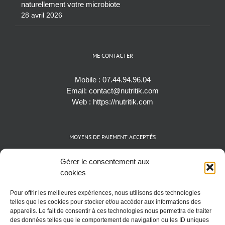
naturellement votre microbiote
28 avril 2026
ME CONTACTER
Mobile :
07.44.94.96.04
Email:
contact@nutritik.com
Web :
https://nutritik.com
MOYENS DE PAIEMENT ACCEPTÉS
Espèces (EUR)
Gérer le consentement aux
Cartes bancaires (VISA, Mastercard et AMEX)
cookies
Virements instantanés
Pour offrir les meilleures expériences, nous utilisons des technologies
Cryptomonnaies (BTC)
telles que les cookies pour stocker et/ou accéder aux informations des
appareils. Le fait de consentir à ces technologies nous permettra de traiter
des données telles que le comportement de navigation ou les ID uniques