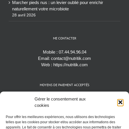
Marcher pieds nus : un levier oublié pour enrichir
naturellement votre microbiote
28 avril 2026
ME CONTACTER
Mobile :
07.44.94.96.04
Email:
contact@nutritik.com
Web :
https://nutritik.com
MOYENS DE PAIEMENT ACCEPTÉS
Espèces (EUR)
Gérer le consentement aux
Cartes bancaires (VISA, Mastercard et AMEX)
cookies
Virements instantanés
Pour offrir les meilleures expériences, nous utilisons des technologies
Cryptomonnaies (BTC)
telles que les cookies pour stocker et/ou accéder aux informations des
appareils. Le fait de consentir à ces technologies nous permettra de traiter