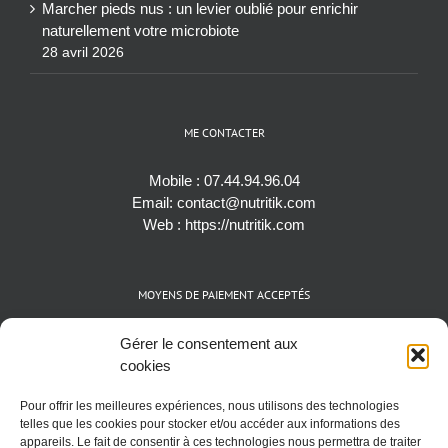
Marcher pieds nus : un levier oublié pour enrichir
naturellement votre microbiote
28 avril 2026
ME CONTACTER
Mobile :
07.44.94.96.04
Email:
contact@nutritik.com
Web :
https://nutritik.com
MOYENS DE PAIEMENT ACCEPTÉS
Espèces (EUR)
Gérer le consentement aux
Cartes bancaires (VISA, Mastercard et AMEX)
cookies
Virements instantanés
Pour offrir les meilleures expériences, nous utilisons des technologies
Cryptomonnaies (BTC)
telles que les cookies pour stocker et/ou accéder aux informations des
appareils. Le fait de consentir à ces technologies nous permettra de traiter