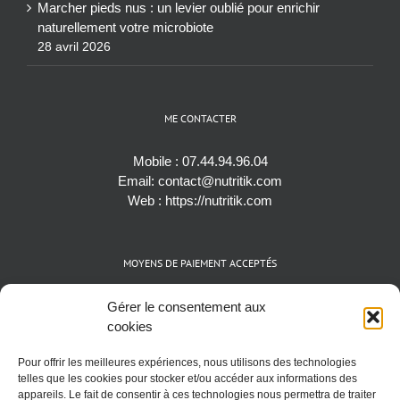
Marcher pieds nus : un levier oublié pour enrichir
naturellement votre microbiote
28 avril 2026
ME CONTACTER
Mobile :
07.44.94.96.04
Email:
contact@nutritik.com
Web :
https://nutritik.com
MOYENS DE PAIEMENT ACCEPTÉS
Espèces (EUR)
Gérer le consentement aux
Cartes bancaires (VISA, Mastercard et AMEX)
cookies
Virements instantanés
Pour offrir les meilleures expériences, nous utilisons des technologies
Cryptomonnaies (BTC)
telles que les cookies pour stocker et/ou accéder aux informations des
appareils. Le fait de consentir à ces technologies nous permettra de traiter