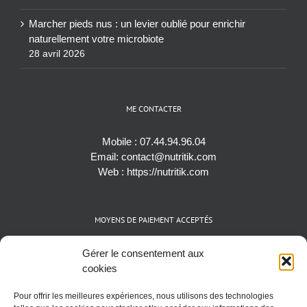
Marcher pieds nus : un levier oublié pour enrichir
naturellement votre microbiote
28 avril 2026
ME CONTACTER
Mobile :
07.44.94.96.04
Email:
contact@nutritik.com
Web :
https://nutritik.com
MOYENS DE PAIEMENT ACCEPTÉS
Espèces (EUR)
Gérer le consentement aux
Cartes bancaires (VISA, Mastercard et AMEX)
cookies
Virements instantanés
Pour offrir les meilleures expériences, nous utilisons des technologies
Cryptomonnaies (BTC)