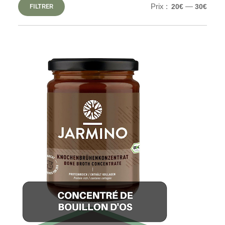
Prix :
—
FILTRER
20€
30€
Prix
Prix
min
max