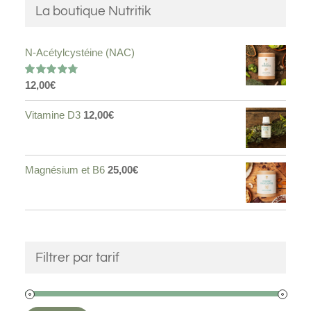
La boutique Nutritik
N-Acétylcystéine (NAC)
12,00
€
Note
4.75
sur 5
Vitamine D3
12,00
€
Magnésium et B6
25,00
€
Filtrer par tarif