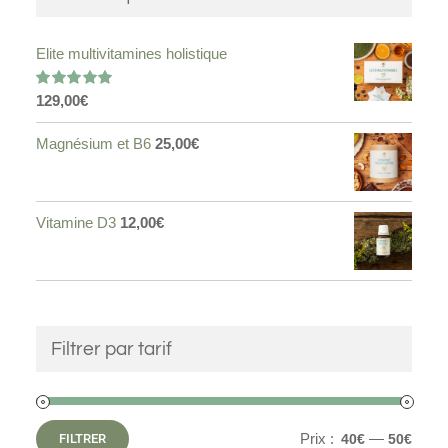
Elite multivitamines holistique
129,00
€
Note
5.00
sur 5
Magnésium et B6
25,00
€
Vitamine D3
12,00
€
Filtrer par tarif
Prix :
—
FILTRER
40€
50€
Prix
Prix