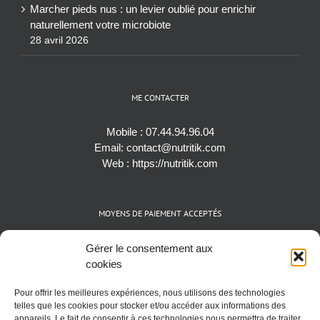
Marcher pieds nus : un levier oublié pour enrichir
naturellement votre microbiote
28 avril 2026
ME CONTACTER
Mobile :
07.44.94.96.04
Email:
contact@nutritik.com
Web :
https://nutritik.com
MOYENS DE PAIEMENT ACCEPTÉS
Espèces (EUR)
Gérer le consentement aux
Cartes bancaires (VISA, Mastercard et AMEX)
cookies
Virements instantanés
Pour offrir les meilleures expériences, nous utilisons des technologies
Cryptomonnaies (BTC)
telles que les cookies pour stocker et/ou accéder aux informations des
appareils. Le fait de consentir à ces technologies nous permettra de traiter