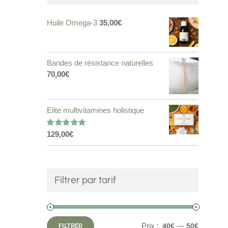
Huile Omega-3
35,00
€
Bandes de résistance naturelles
70,00
€
Elite multivitamines holistique
129,00
€
Note
5.00
sur 5
Filtrer par tarif
Prix :
—
FILTRER
40€
50€