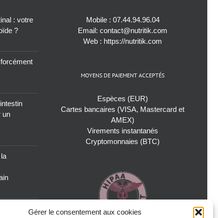
nal : votre
Mobile :
07.44.94.96.04
roïde ?
Email:
contact@nutritik.com
Web :
https://nutritik.com
s forcément
MOYENS DE PAIEMENT ACCEPTÉS
Espèces (EUR)
intestin
Cartes bancaires (VISA, Mastercard et
r un
AMEX)
Virements instantanés
Cryptomonnaies (BTC)
 la
ain
oublié pour
Gérer le consentement aux cookies