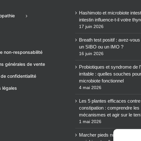
Hashimoto et microbiote intesti
opathie
intestin influence-t-il votre thy
17 juin 2026
Breath test positif : avez-vou
un SIBO ou un IMO ?
e non-responsabilité
16 juin 2026
ns générales de vente
Probiotiques et syndrome de l’
irritable : quelles souches pou
 de confidentialité
microbiote fonctionnel
4 mai 2026
 légales
Les 5 plantes efficaces contre
constipation : comprendre les
mécanismes et agir sur le terr
1 mai 2026
Marcher pieds nus : un levier 