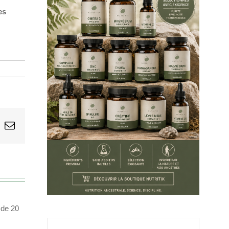
es
sApp
k
Email
 de 20