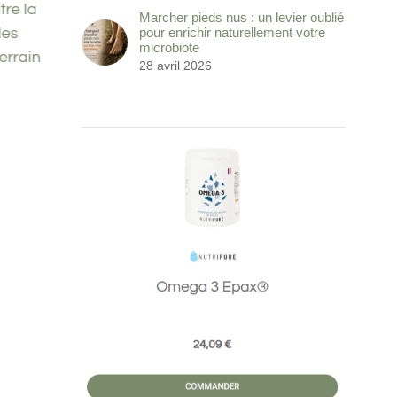
tre la
Antibiotiques et troubles
Noix
Marcher pieds nus : un levier oublié
les
digestifs : comprendre pourquoi
eau d
pour enrichir naturellement votre
microbiote
errain
votre microbiote s’effondre après
parfa
28 avril 2026
un traitement
longé
23 avril 2026
|
0 commentaire
17 se