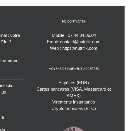
ME CONTACTER
nal : votre
Mobile :
07.44.94.96.04
roïde ?
Email:
contact@nutritik.com
Web :
https://nutritik.com
s forcément
MOYENS DE PAIEMENT ACCEPTÉS
Espèces (EUR)
intestin
Cartes bancaires (VISA, Mastercard et
r un
AMEX)
Virements instantanés
Cryptomonnaies (BTC)
 la
ain