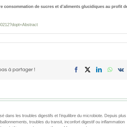
e consommation de sucres et d’aliments glucidiques au profit d
80212?dopt=Abstract
Facebook
X
LinkedIn
What
V
pas à partager !
 dans les troubles digestifs et l’équilibre du microbiote. Depuis plus
allonnements, troubles du transit, inconfort digestif ou inflammation