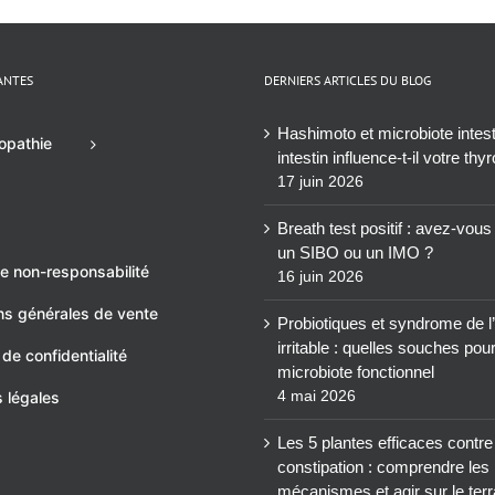
ANTES
DERNIERS ARTICLES DU BLOG
Hashimoto et microbiote intesti
opathie
intestin influence-t-il votre thy
17 juin 2026
Breath test positif : avez-vou
un SIBO ou un IMO ?
e non-responsabilité
16 juin 2026
ns générales de vente
Probiotiques et syndrome de l’
irritable : quelles souches pou
 de confidentialité
microbiote fonctionnel
4 mai 2026
 légales
Les 5 plantes efficaces contre
constipation : comprendre les
mécanismes et agir sur le terr