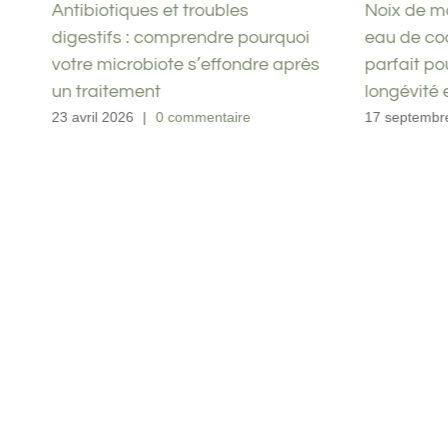
a
Antibiotiques et troubles
Noix de m
digestifs : comprendre pourquoi
eau de coc
n
votre microbiote s’effondre après
parfait pou
un traitement
longévité 
23 avril 2026
|
0 commentaire
17 septembr