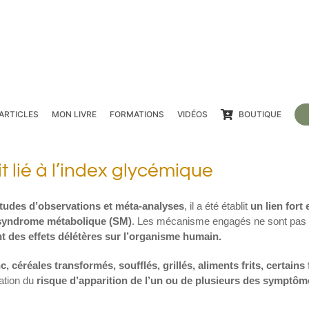
ARTICLES
MON LIVRE
FORMATIONS
VIDÉOS
BOUTIQUE
 lié à l’index glycémique
tudes d’observations et méta-analyses
, il a été établit
un lien fort 
u syndrome métabolique (SM)
. Les mécanisme engagés ne sont pas 
t des effets délétères sur l’organisme humain.
 céréales transformés, soufflés, grillés, aliments frits, certains f
ation du
risque d’apparition de l’un ou de plusieurs des symptô