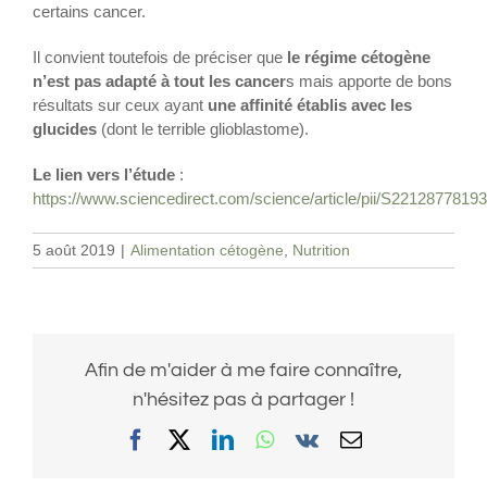
certains cancer.
Il convient toutefois de préciser que
le régime cétogène
n’est pas adapté à tout les cancer
s mais apporte de bons
résultats sur ceux ayant
une affinité établis avec les
glucides
(dont le terrible glioblastome).
Le lien vers l’étude
:
https://www.sciencedirect.com/science/article/pii/S2212877819
5 août 2019
|
Alimentation cétogène
,
Nutrition
Afin de m'aider à me faire connaître,
n'hésitez pas à partager !
Facebook
X
LinkedIn
WhatsApp
Vk
Email