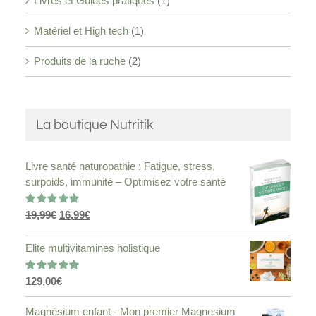
Livres et Guides pratiques
(1)
Matériel et High tech
(1)
Produits de la ruche
(2)
La boutique Nutritik
Livre santé naturopathie : Fatigue, stress,
surpoids, immunité – Optimisez votre santé
Le
Le
19,99
€
16,99
€
Note
5.00
sur 5
prix
prix
initial
actuel
Elite multivitamines holistique
était :
est :
19,99€.
16,99€.
129,00
€
Note
5.00
sur 5
Magnésium enfant - Mon premier Magnesium